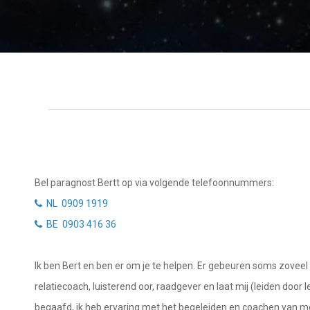
Tarotkaart
Waterman
Vissen
Getuigenissen
Ram
Belverzoek
Stier
Vragen?
Tweelingen
Info
Kreeft
Leeuw
Privacybeleid
Bel paragnost Bertt op via volgende telefoonnummers:
Maagd
NL 0909 1919
Desktop website
BE 0903 416 36
Weegschaal
Sluit menu
Schorpioen
Ik ben Bert en ben er om je te helpen. Er gebeuren soms zoveel 
Boogschutter
relatiecoach, luisterend oor, raadgever en laat mij (leiden doo
CONTACT
begaafd, ik heb ervaring met het begeleiden en coachen van men
Steenbok