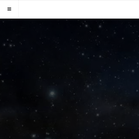
Sluit menu
MENU MEDIUMS.LU
Home
Account
Paragnosten
Login
Aanmaken
Vind paragnost
Wachtwoord
Fotoreading
Horoscoop
12