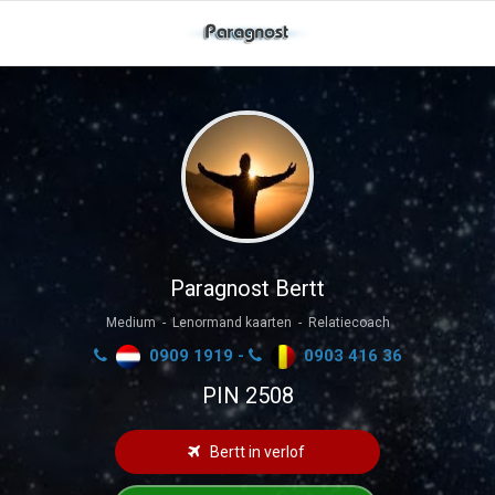
Paragnost Bertt
Medium - Lenormand kaarten - Relatiecoach
0909 1919 -
0903 416 36
PIN 2508
Bertt in verlof