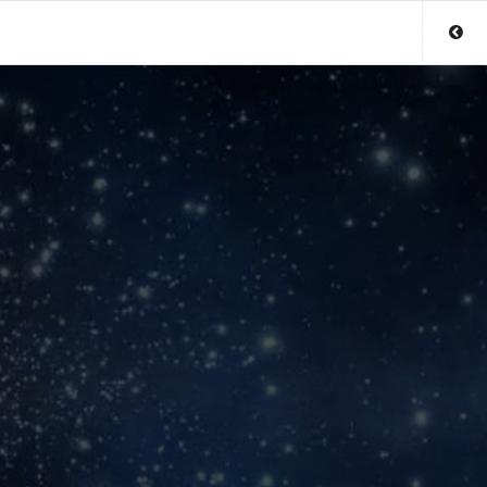
Sluit menu
UW PARAGNOSTACCOUNT
Login
Aanmaken
Wachtwoord
COPYRIGHT 08 - 2026 MOBIEL V 2.0
MEDIUMS.LU