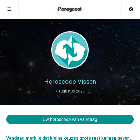
Sluit menu
Sluit menu
MENU MEDIUMS.LU
UW PARAGNOSTACCOUNT
Home
Login
Account
Aanmaken
Paragnosten
Wachtwoord
Login
Horoscoop Vissen
Aanmaken
7 augustus 2026
Vind paragnost
Wachtwoord
COPYRIGHT 08 - 2026 MOBIEL V 2.0
Fotoreading
MEDIUMS.LU
Uw horoscoop van vandaag
Horoscoop
12
Vandaag merk je dat kleine keuzes grote rust kunnen geven.