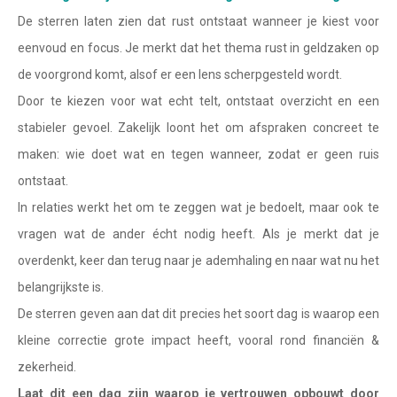
Waterman
De sterren laten zien dat rust ontstaat wanneer je kiest voor
Vissen
eenvoud en focus. Je merkt dat het thema rust in geldzaken op
de voorgrond komt, alsof er een lens scherpgesteld wordt.
Ram
Door te kiezen voor wat echt telt, ontstaat overzicht en een
Stier
stabieler gevoel. Zakelijk loont het om afspraken concreet te
Tweelingen
maken: wie doet wat en tegen wanneer, zodat er geen ruis
ontstaat.
Kreeft
In relaties werkt het om te zeggen wat je bedoelt, maar ook te
Leeuw
vragen wat de ander écht nodig heeft. Als je merkt dat je
Maagd
overdenkt, keer dan terug naar je ademhaling en naar wat nu het
belangrijkste is.
Weegschaal
De sterren geven aan dat dit precies het soort dag is waarop een
Schorpioen
kleine correctie grote impact heeft, vooral rond financiën &
Boogschutter
zekerheid.
Laat dit een dag zijn waarop je vertrouwen opbouwt door
Steenbok