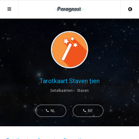
Sluit menu
Sluit menu
MENU MEDIUMS.LU
UW PARAGNOSTACCOUNT
Home
Login
Account
Aanmaken
Paragnosten
Wachtwoord
Login
Tarotkaart Staven tien
Aanmaken
Getalkaarten - Staven
Vind paragnost
Wachtwoord
COPYRIGHT 08 - 2026 MOBIEL V 2.0
Fotoreading
NL
BE
MEDIUMS.LU
Horoscoop
12