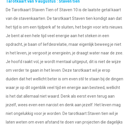
Tarotkaart van 9 augustus : Staven tien
Tarotkaart
Waterman
De Tarotkaart Staven Tien of Staven 10 is de laatste getal kaart
Vissen
Getuigenissen
van de stavenkaarten. De tarotkaart Staven tien kondigt aan dat
Ram
het tijd is om een tijdperk af te sluiten, het begin voor iets nieuws.
Belverzoek
Je bent al een hele tijd veel energie aan het steken in een
Stier
opdracht, je baan of liefdesrelatie, maar eigenlijk beweeg je niet
Vragen?
Tweelingen
in het leven, je vergooit je energieën, je draagt water naar de zee.
Info
Kreeft
Je hoofd raakt vol, je wordt mentaal uitgeput, dit is niet de wijze
om verder te gaan in het leven. Deze tarotkaart wil je erop
Leeuw
Privacybeleid
duiden dat het wellicht beter is om even stil te staan bij de dingen
Maagd
waar je op dit ogenblik veel tijd en energie aan besteed, wellicht
Desktop website
Weegschaal
is het dat allemaal niet waard. Denk als eerst even terug aan
Sluit menu
jezelf, wees even een narcist en denk aan jezelf. Het leven mag
Schorpioen
niet ongelukkig voor je worden. De tarotkaart Staven tien wil je
Boogschutter
laten weten om even afstand te doen van projecten die dagelijks
CONTACT
Steenbok